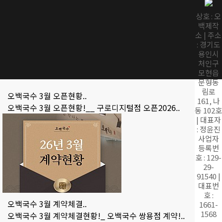
상호 : 오
오백국수 4월 오픈현황..
백제작
오백국수 4월 오픈현황!__ 광흥창역점 오픈2026...
소 | 주소
: 경기도
용인시
오백국수 영암 현대삼호..
처인구
오백국수 영암 현대삼호점 계약! 계약체결일 : 26.0..
모현읍
문형동
림로
오백국수 3월 오픈현황..
161, 나
오백국수 3월 오픈현황!__ 구로디지털점 오픈2026..
동 102호
| 대표자
: 정윤진
사업자
등록번
호 : 129-
29-
91540 |
대표번
호 :
오백국수 3월 계약체결..
1661-
1568
오백국수 3월 계약체결현황!_ 오백국수 쌍용점 계약!..