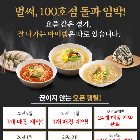
1일 동안 보지 않음
1일 동안 보지 않음
닫기
닫기
오백국수
새소식
매장안내