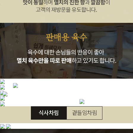
식사차림
곁들임차림